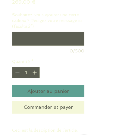
Prix
269,00 €
Souhaitez-vous ajouter une carte
cadeau ? Rédigez votre message ici.
(facultatif)
0/500
Quantité
*
Ajouter au panier
Commander et payer
Ceci est la description de l’article. 