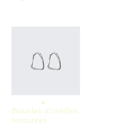
Boucles d'oreilles
texturées