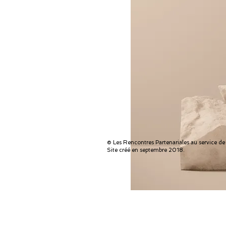
© Les Rencontres Partenariales au service de l
Site créé en septembre 2018.