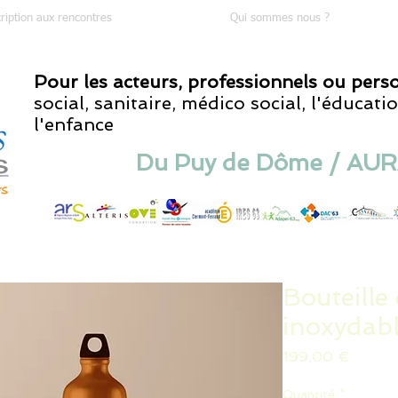
ription aux rencontres
Qui sommes nous ?
Pour les acteurs, professionnels ou per
social, sanitaire, médico social,
l'éducatio
l'enfance
Du Puy de Dôme / AU
Bouteille 
inoxydab
Prix
199,00 €
Quantité
*