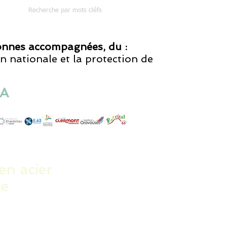
Recherche par mots cléfs
sonnes accompagnées, du :
n nationale et la protection de
RA
en acier
le